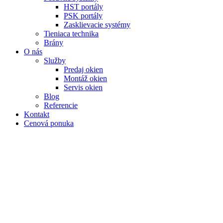
HST portály
PSK portály
Zasklievacie systémy
Tieniaca technika
Brány
O nás
Služby
Predaj okien
Montáž okien
Servis okien
Blog
Referencie
Kontakt
Cenová ponuka