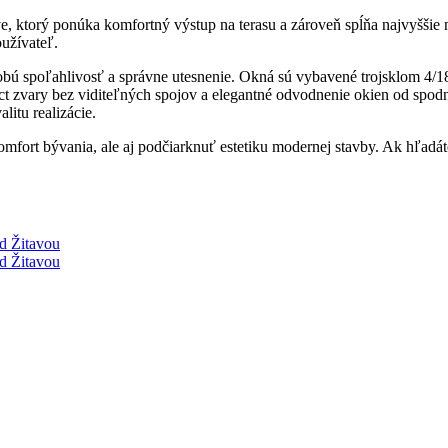
torý ponúka komfortný výstup na terasu a zároveň spĺňa najvyššie nár
užívateľ.
 spoľahlivosť a správne utesnenie. Okná sú vybavené trojsklom 4/18/
ect zvary bez viditeľných spojov a elegantné odvodnenie okien od spodne
litu realizácie.
fort bývania, ale aj podčiarknuť estetiku modernej stavby. Ak hľadáte 