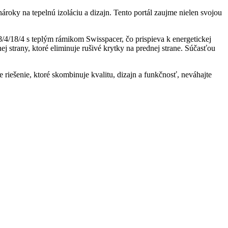
oky na tepelnú izoláciu a dizajn. Tento portál zaujme nielen svojou
4/18/4 s teplým rámikom Swisspacer, čo prispieva k energetickej
j strany, ktoré eliminuje rušivé krytky na prednej strane. Súčasťou
riešenie, ktoré skombinuje kvalitu, dizajn a funkčnosť, neváhajte