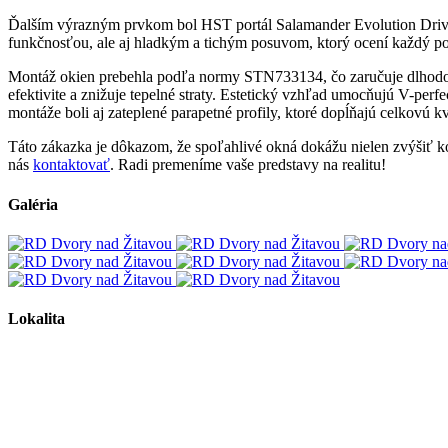
Ďalším výrazným prvkom bol HST portál Salamander Evolution Drive, k
funkčnosťou, ale aj hladkým a tichým posuvom, ktorý ocení každý po
Montáž okien prebehla podľa normy STN733134, čo zaručuje dlhodobú
efektivite a znižuje tepelné straty. Estetický vzhľad umocňujú V-perf
montáže boli aj zateplené parapetné profily, ktoré dopĺňajú celkovú kva
Táto zákazka je dôkazom, že spoľahlivé okná dokážu nielen zvýšiť kom
nás
kontaktovať
. Radi premeníme vaše predstavy na realitu!
Galéria
Lokalita