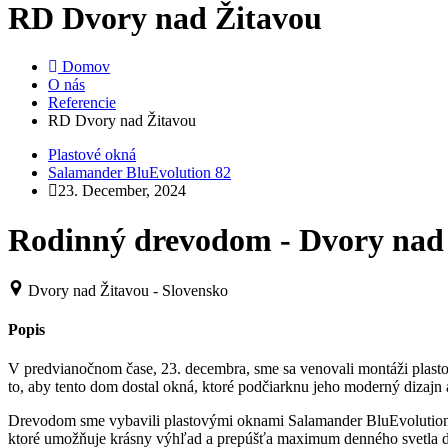
RD Dvory nad Žitavou
Domov
O nás
Referencie
RD Dvory nad Žitavou
Plastové okná
Salamander BluEvolution 82
23. December, 2024
Rodinný drevodom - Dvory nad
Dvory nad Žitavou - Slovensko
Popis
V
predvianočnom čase, 23. decembra, sme sa venovali montáži plasto
to, aby tento dom dostal okná, ktoré podčiarknu jeho moderný dizajn
Drevodom sme vybavili plastovými oknami Salamander BluEvolution 82
ktoré umožňuje krásny výhľad a prepúšťa maximum denného svetla do