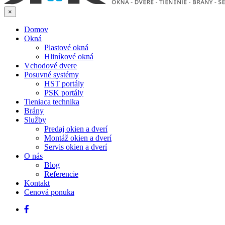
×
Domov
Okná
Plastové okná
Hliníkové okná
Vchodové dvere
Posuvné systémy
HST portály
PSK portály
Tieniaca technika
Brány
Služby
Predaj okien a dverí
Montáž okien a dverí
Servis okien a dverí
O nás
Blog
Referencie
Kontakt
Cenová ponuka