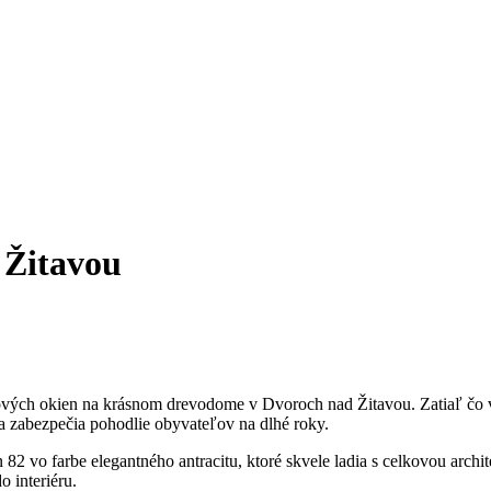
 Žitavou
vých okien na krásnom drevodome v Dvoroch nad Žitavou. Zatiaľ čo vä
 a zabezpečia pohodlie obyvateľov na dlhé roky.
 vo farbe elegantného antracitu, ktoré skvele ladia s celkovou archi
 interiéru.