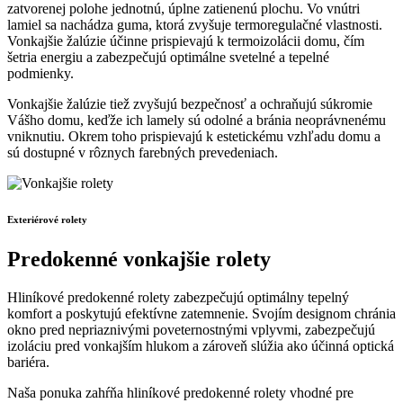
zatvorenej polohe jednotnú, úplne zatienenú plochu. Vo vnútri
lamiel sa nachádza guma, ktorá zvyšuje termoregulačné vlastnosti.
Vonkajšie žalúzie účinne prispievajú k termoizolácii domu, čím
šetria energiu a zabezpečujú optimálne svetelné a tepelné
podmienky.
Vonkajšie žalúzie tiež zvyšujú bezpečnosť a ochraňujú súkromie
Vášho domu, keďže ich lamely sú odolné a bránia neoprávnenému
vniknutiu. Okrem toho prispievajú k estetickému vzhľadu domu a
sú dostupné v rôznych farebných prevedeniach.
Exteriérové rolety
Predokenné vonkajšie rolety
H
liníkové predokenné rolety zabezpečujú optimálny tepelný
komfort a poskytujú efektívne zatemnenie. Svojím designom chránia
okno pred nepriaznivými poveternostnými vplyvmi, zabezpečujú
izoláciu pred vonkajším hlukom a zároveň slúžia ako účinná optická
bariéra.
Naša ponuka zahŕňa hliníkové predokenné rolety vhodné pre