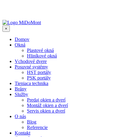
×
Domov
Okná
Plastové okná
Hliníkové okná
Vchodové dvere
Posuvné systémy
HST portály
PSK portály
Tieniaca technika
Brány
Služby
Predaj okien a dverí
Montáž okien a dverí
Servis okien a dverí
O nás
Blog
Referencie
Kontakt