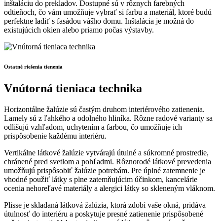
inštaláciu do prekladov. Dostupné sú v rôznych farebných
odtieňoch, čo vám umožňuje vybrať si farbu a materiál, ktoré budú
perfektne ladiť s fasádou vášho domu. Inštalácia je možná do
existujúcich okien alebo priamo počas výstavby.
Ostatné riešenia tienenia
Vnútorná tieniaca technika
H
orizontálne žalúzie sú častým druhom interiérového zatienenia.
Lamely sú z ľahkého a odolného hliníka. Rôzne radové varianty sa
odlišujú vzhľadom, uchytením a farbou, čo umožňuje ich
prispôsobenie každému interiéru.
Vertikálne látkové žalúzie vytvárajú útulné a súkromné prostredie,
chránené pred svetlom a pohľadmi. Rôznorodé látkové prevedenia
umožňujú prispôsobiť žalúzie potrebám. Pre úplné zatemnenie je
vhodné použiť látky s plne zatemňujúcim účinkom, kancelárie
ocenia nehoreľavé materiály a alergici látky so skleneným vláknom.
Plisse je skladaná látková žalúzia, ktorá zdobí vaše okná, pridáva
útulnosť do interiéru a poskytuje presné zatienenie prispôsobené