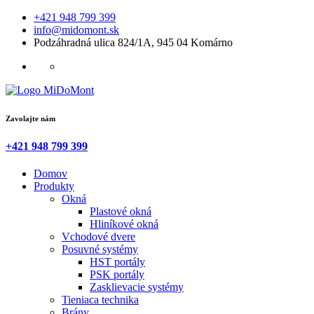
+421 948 799 399
info@midomont.sk
Podzáhradná ulica 824/1A, 945 04 Komárno
Zavolajte nám
+421 948 799 399
Domov
Produkty
Okná
Plastové okná
Hliníkové okná
Vchodové dvere
Posuvné systémy
HST portály
PSK portály
Zasklievacie systémy
Tieniaca technika
Brány