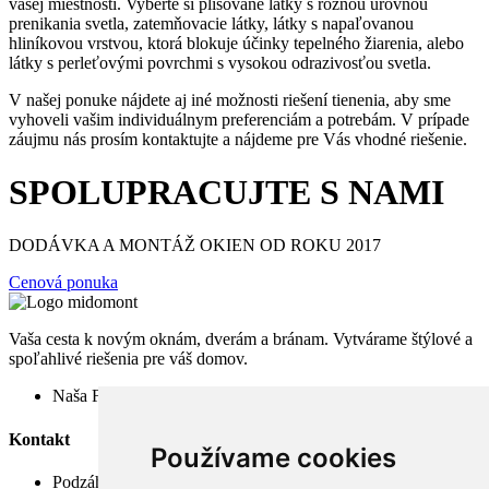
vašej miestnosti. Vyberte si plisované látky s rôznou úrovňou
prenikania svetla, zatemňovacie látky, látky s napaľovanou
hliníkovou vrstvou, ktorá blokuje účinky tepelného žiarenia, alebo
látky s perleťovými povrchmi s vysokou odrazivosťou svetla.
V našej ponuke nájdete aj iné možnosti riešení tienenia, aby sme
vyhoveli vašim individuálnym preferenciám a potrebám. V prípade
záujmu nás prosím kontaktujte a nájdeme pre Vás vhodné riešenie.
SPOLUPRACUJTE S NAMI
DODÁVKA A MONTÁŽ OKIEN OD ROKU 2017
Cenová ponuka
Vaša cesta k novým oknám, dverám a bránam. Vytvárame štýlové a
spoľahlivé riešenia pre váš domov.
Naša FB stránka -
Kontakt
Používame cookies
Podzáhradná 824/1A, 945 04 KN