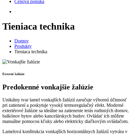
Cenová ponuka
Tieniaca technika
Domov
Produkty
Tieniaca technika
Externé žalúzie
Predokenné vonkajšie žalúzie
U
nikátny tvar lamel vonkajších žalúzií zaručuje výbornú účinnosť
pri zatienení a poskytuje vysoký termoregulačný efekt. Moderné
exteriérové žalúzie sa ideálne na zatienenie terás rodinných domov,
balkónov bytov alebo kancelárskych budov. Ovládať ich môžete
manuálne pomocou kľuky alebo elektricky diaľkovým ovládačom.
Lamelová konštrukcia vonkajších horizontálnych žalúzií vytvára v