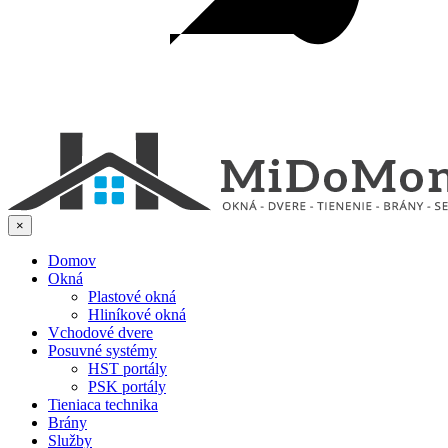
×
Domov
Okná
Plastové okná
Hliníkové okná
Vchodové dvere
Posuvné systémy
HST portály
PSK portály
Tieniaca technika
Brány
Služby