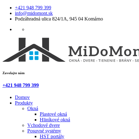
+421 948 799 399
info@midomont.sk
Podzáhradná ulica 824/1A, 945 04 Komárno
Zavolajte nám
+421 948 799 399
Domov
Produkty
Okná
Plastové okná
Hliníkové okná
Vchodové dvere
Posuvné systémy
HST portály