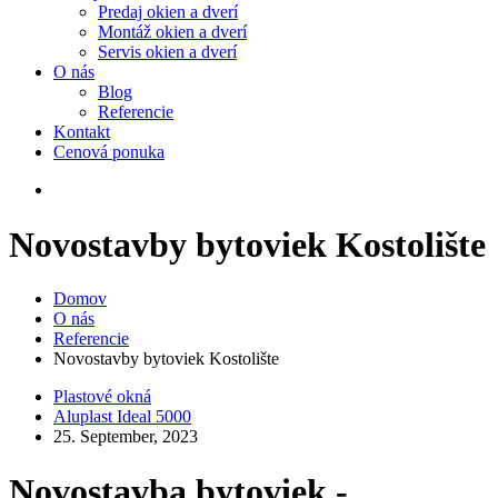
Predaj okien a dverí
Montáž okien a dverí
Servis okien a dverí
O nás
Blog
Referencie
Kontakt
Cenová ponuka
Novostavby bytoviek Kostolište
Domov
O nás
Referencie
Novostavby bytoviek Kostolište
Plastové okná
Aluplast Ideal 5000
25. September, 2023
Novostavba bytoviek -