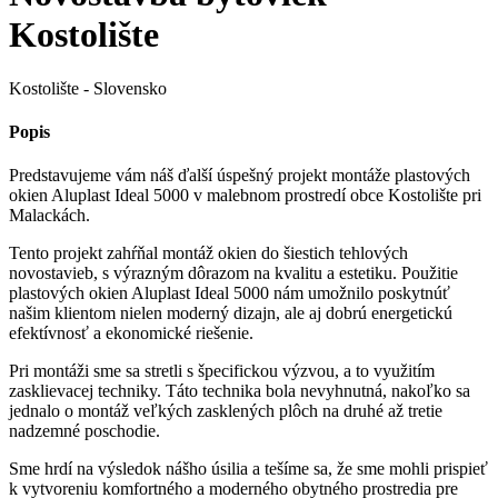
Kostolište
Kostolište - Slovensko
Popis
P
redstavujeme vám náš ďalší úspešný projekt montáže plastových
okien Aluplast Ideal 5000 v malebnom prostredí obce Kostolište pri
Malackách.
Tento projekt zahŕňal montáž okien do šiestich tehlových
novostavieb, s výrazným dôrazom na kvalitu a estetiku. Použitie
plastových okien Aluplast Ideal 5000 nám umožnilo poskytnúť
našim klientom nielen moderný dizajn, ale aj dobrú energetickú
efektívnosť a ekonomické riešenie.
Pri montáži sme sa stretli s špecifickou výzvou, a to využitím
zasklievacej techniky. Táto technika bola nevyhnutná, nakoľko sa
jednalo o montáž veľkých zasklených plôch na druhé až tretie
nadzemné poschodie.
Sme hrdí na výsledok nášho úsilia a tešíme sa, že sme mohli prispieť
k vytvoreniu komfortného a moderného obytného prostredia pre