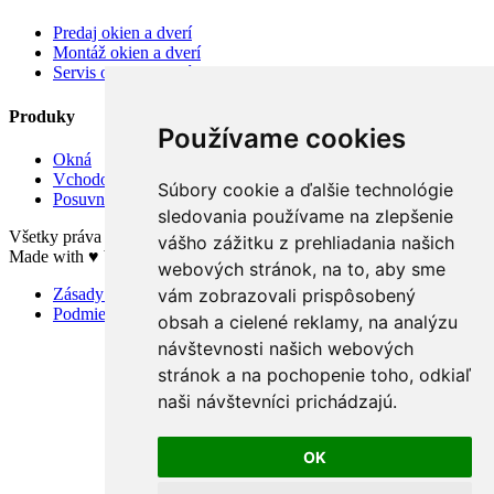
Predaj okien a dverí
Montáž okien a dverí
Servis okien a dverí
Produky
Používame cookies
Okná
Vchodové dvere
Súbory cookie a ďalšie technológie
Posuvné systémy
sledovania používame na zlepšenie
Všetky práva vyhradené © Optimalizácia SEO s.r.o. 2017 - 2026
vášho zážitku z prehliadania našich
Made with ♥ by
Optimalizácia SEO
webových stránok, na to, aby sme
vám zobrazovali prispôsobený
Zásady používania súborov cookies
Podmienky ochrany osobných údajov
obsah a cielené reklamy, na analýzu
návštevnosti našich webových
stránok a na pochopenie toho, odkiaľ
naši návštevníci prichádzajú.
OK