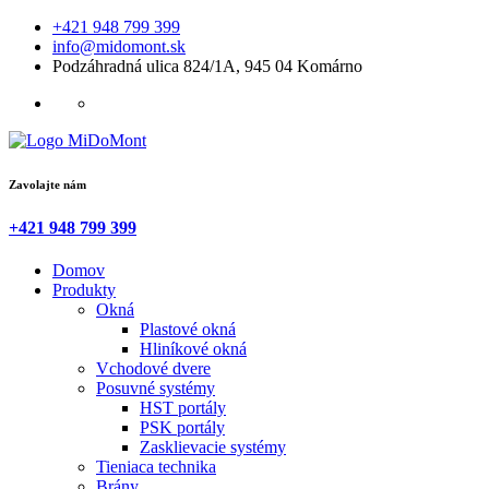
+421 948 799 399
info@midomont.sk
Podzáhradná ulica 824/1A, 945 04 Komárno
Zavolajte nám
+421 948 799 399
Domov
Produkty
Okná
Plastové okná
Hliníkové okná
Vchodové dvere
Posuvné systémy
HST portály
PSK portály
Zasklievacie systémy
Tieniaca technika
Brány