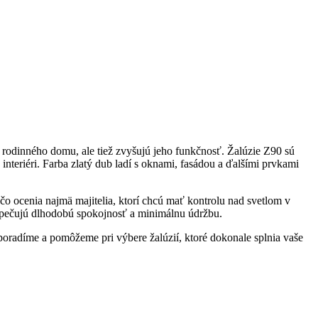
jn rodinného domu, ale tiež zvyšujú jeho funkčnosť. Žalúzie Z90 sú
nteriéri. Farba zlatý dub ladí s oknami, fasádou a ďalšími prvkami
 čo ocenia najmä majitelia, ktorí chcú mať kontrolu nad svetlom v
zpečujú dlhodobú spokojnosť a minimálnu údržbu.
 poradíme a pomôžeme pri výbere žalúzií, ktoré dokonale splnia vaše