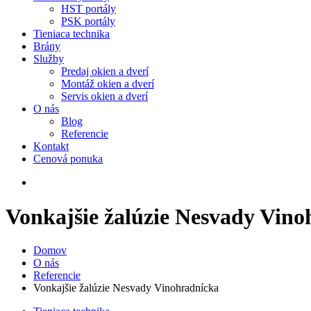
HST portály
PSK portály
Tieniaca technika
Brány
Služby
Predaj okien a dverí
Montáž okien a dverí
Servis okien a dverí
O nás
Blog
Referencie
Kontakt
Cenová ponuka
Vonkajšie žalúzie Nesvady Vino
Domov
O nás
Referencie
Vonkajšie žalúzie Nesvady Vinohradnícka