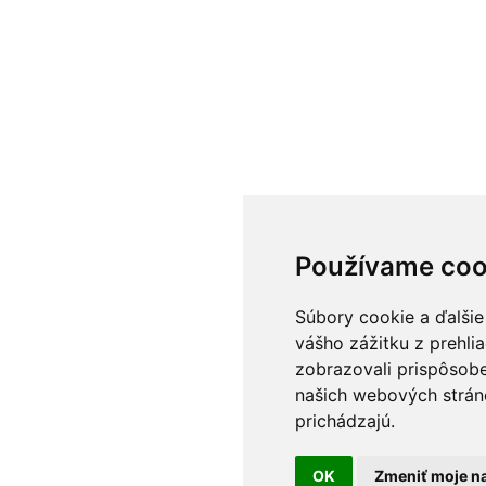
Používame coo
Súbory cookie a ďalšie
vášho zážitku z prehli
zobrazovali prispôsobe
našich webových stráno
prichádzajú.
OK
Zmeniť moje n