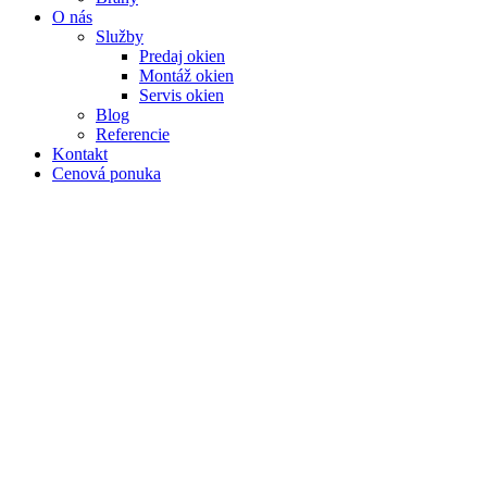
O nás
Služby
Predaj okien
Montáž okien
Servis okien
Blog
Referencie
Kontakt
Cenová ponuka