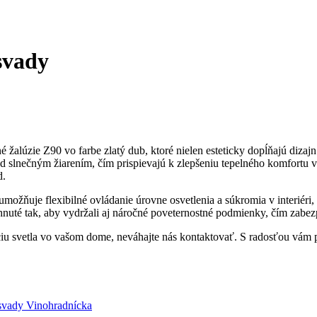
svady
é žalúzie Z90 vo farbe zlatý dub, ktoré nielen esteticky dopĺňajú diza
 slnečným žiarením, čím prispievajú k zlepšeniu tepelného komfortu v i
d.
umožňuje flexibilné ovládanie úrovne osvetlenia a súkromia v interiéri,
hnuté tak, aby vydržali aj náročné poveternostné podmienky, čím zabe
láciu svetla vo vašom dome, neváhajte nás kontaktovať. S radosťou vám