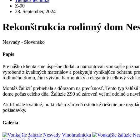
Tieniaca technika
Z-90
28. September, 2024
Rekonštrukcia rodinný dom Ne
Nesvady - Slovensko
Popis
P
re nášho klienta sme úspešne dodali a namontovali vonkajšie priznan
vyrobené z kvalitných materiálov a poskytujú vynikajúcu ochranu pred
rodinného domu, čím vytvára harmonický a elegantný celkový vzhľa
Montáž žalúzií prebiehala s dôrazom na precíznosť. Tento typ žalúzií 
dome počas celého dňa. Žalúzie Z90 sú zároveň veľmi odolné a navr
Ak hľadáte kvalitné, praktické a zároveň estetické riešenie pre regu
požiadavky.
Galéria