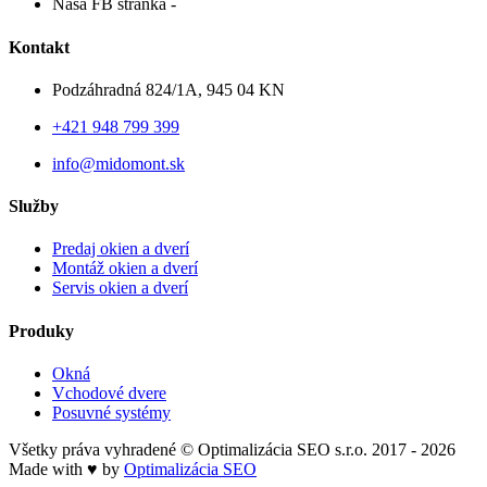
Naša FB stránka -
Kontakt
Podzáhradná 824/1A, 945 04 KN
+421 948 799 399
info@midomont.sk
Služby
Predaj okien a dverí
Montáž okien a dverí
Servis okien a dverí
Produky
Okná
Vchodové dvere
Posuvné systémy
Všetky práva vyhradené © Optimalizácia SEO s.r.o. 2017 - 2026
Made with ♥ by
Optimalizácia SEO